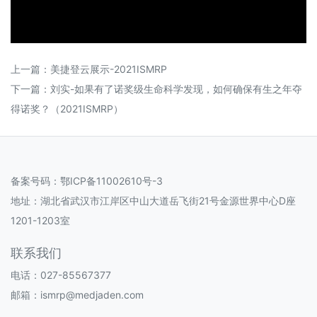
上一篇：
美捷登云展示-2021ISMRP
下一篇：
刘实-如果有了诺奖级生命科学发现，如何确保有生之年夺
得诺奖？（2021ISMRP）
备案号码：
鄂ICP备11002610号-3
地址：湖北省武汉市江岸区中山大道岳飞街21号金源世界中心D座
1201-1203室
联系我们
电话：027-85567377
邮箱：ismrp@medjaden.com