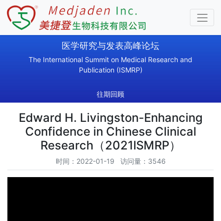
医学研究与发表高峰论坛
The International Summit on Medical Research and
Publication (ISMRP)
往期回顾
Edward H. Livingston-Enhancing
Confidence in Chinese Clinical
Research（2021ISMRP）
时间：2022-01-19 访问量：3546